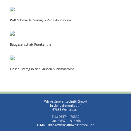
Rolf Schmiedel Verlag & Redaktionsbüro
Baugesellschaft Frankenthal
Unser Eintrag in der Grünen Suchmaschine
Wicke Umwelttechnik GmbH
In der Lehmenkaut 4
67685 Weilerbach
Tel.:
06374 - 70319
Fax.: 06374 - 914568
E-Mail:
info@wicke-umwelttechnik.de