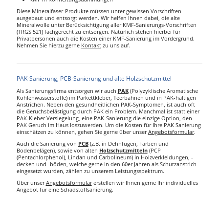
Diese Mineralfaser-Produkte müssen unter gewissen Vorschriften
ausgebaut und entsorgt werden. Wir helfen Ihnen dabei, die alte
Mineralwolle unter Berücksichtigung aller KMF-Sanierungs-Vorschriften
(TRGS 521) fachgerecht zu entsorgen. Natürlich stehen hierbei für
Privatpersonen auch die Kosten einer KMF-Sanierung im Vordergrund.
Nehmen Sie hierzu gerne
Kontakt
zu uns auf.
PAK-Sanierung, PCB-Sanierung und alte Holzschutzmittel
Als Sanierungsfirma entsorgen wir auch
PAK
(Polyzyklische Aromatische
Kohlenwasserstoffe) im Parkettkleber, Teerbahnen und in PAK-haltigen
Anstrichen. Neben den gesundheitlichen PAK-Symptomen, ist auch oft
die Geruchsbelästigung durch PAK ein Problem. Manchmal ist statt einer
PAK-Kleber Versiegelung, eine PAK-Sanierung die einzige Option, den
PAK Geruch im Haus loszuwerden. Um die Kosten für Ihre PAK Sanierung
einschätzen zu können, gehen Sie gerne über unser
Angebotsformular
.
Auch die Sanierung von
PCB
(z.B. in Dehnfugen, Farben und
Bodenbelägen), sowie von alten
Holzschutzmitteln
(PCP
(Pentachlorphenol), Lindan und Carbolineum) in Holzverkleidungen, -
decken und -böden, welche gerne in den 60er Jahren als Schutzanstrich
eingesetzt wurden, zählen zu unserem Leistungsspektrum.
Über unser
Angebotsformular
erstellen wir Ihnen gerne Ihr individuelles
Angebot für eine Schadstoffsanierung.