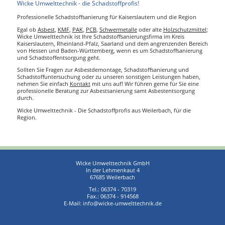
Wicke Umwelttechnik - die Schadstoffprofis!
Professionelle Schadstoffsanierung für Kaiserslautern und die Region
Egal ob
Asbest
,
KMF
,
PAK
,
PCB
,
Schwermetalle
oder alte
Holzschutzmittel
;
Wicke Umwelttechnik ist Ihre Schadstoffsanierungsfirma im Kreis
Kaiserslautern, Rheinland-Pfalz, Saarland und dem angrenzenden Bereich
von Hessen und Baden-Württemberg, wenn es um Schadstoffsanierung
und Schadstoffentsorgung geht.
Sollten Sie Fragen zur Asbestdemontage, Schadstoffsanierung und
Schadstoffuntersuchung oder zu unseren sonstigen Leistungen haben,
nehmen Sie einfach
Kontakt
mit uns auf! Wir führen gerne für Sie eine
professionelle Beratung zur Asbestsanierung samt Asbestentsorgung
durch.
Wicke Umwelttechnik - Die Schadstoffprofis aus Weilerbach, für die
Region.
Wicke Umwelttechnik GmbH
In der Lehmenkaut 4
67685 Weilerbach
Tel.:
06374 - 70319
Fax.: 06374 - 914568
E-Mail:
info@wicke-umwelttechnik.de