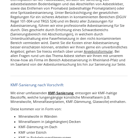
asbestbelasteten Bodenbelägen und das Abschleifen von Asbestkleber,
sowie das Entfernen von Promabest (asbesthaltige Promatplatten) oder
eine Spritzasbestsanierung. Unter Berücksichtigung der gesetzlichen
Regelungen für ein sicheres Arbeiten in kontaminierten Bereichen (DGUV
Regel 101-004 und TRGS 524) und im Besitz aller Zulassungen für
Asbestsanierung, führen wir eine professionelle Asbestsanierung für Sie
durch. Dies geschieht durch Errichtung eines Schwarzbereichs
(Sanierungsbereich mit Abschottungen), in welchem durch
Unterdruckhaltung eine Faserfreisetzung in den nicht-kontaminierten
Bereich vermieden wird. Damit Sie die Kosten einer Asbestsanierung
besser einschätzen können, erstellen wir Ihnen gerne ein unverbindliches
Angebot; gehen Sie hierzu einfach über unser
Angebotsformular
. Bei
allen Fragen rund um das Thema Asbest stehen wir Ihnen mit unserem
Know-how als Firma im Bereich Asbestsanierung in Rheinland-Pfalz und
im Saarland von der Asbestuntersuchung bis hin zur Sanierung zur Seite.
KMF-Sanierung nach Vorschrift
Mit einer umfassenden
KMF-Sanierung
, entsorgen wir KMF-haltige
Baustoffe, welche lungengängige künstliche Mineralfasern (z.B.
Mineralwolle, Mineralfaserplatten, KMF-Dämmung, Glaswolle) enthalten.
Diese kommen vor in Form von:
Mineralwolle in Wänden
Mineralfasern in (abgehängten) Decken
KMF-Dämmung im Dach
KMF unter Estrich
KMF in Rohrleitungsdämmungen