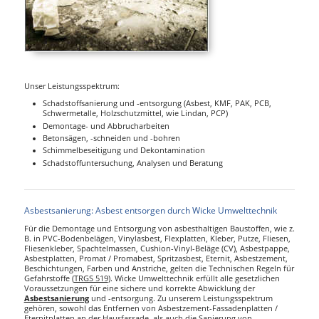
Unser Leistungsspektrum:
Schadstoffsanierung und -entsorgung (Asbest, KMF, PAK, PCB,
Schwermetalle, Holzschutzmittel, wie Lindan, PCP)
Demontage- und Abbrucharbeiten
Betonsägen, -schneiden und -bohren
Schimmelbeseitigung und Dekontamination
Schadstoffuntersuchung, Analysen und Beratung
Asbestsanierung: Asbest entsorgen durch Wicke Umwelttechnik
Für die Demontage und Entsorgung von asbesthaltigen Baustoffen, wie z.
B. in PVC-Bodenbelägen, Vinylasbest, Flexplatten, Kleber, Putze, Fliesen,
Fliesenkleber, Spachtelmassen, Cushion-Vinyl-Beläge (CV), Asbestpappe,
Asbestplatten, Promat / Promabest, Spritzasbest, Eternit, Asbestzement,
Beschichtungen, Farben und Anstriche, gelten die Technischen Regeln für
Gefahrstoffe (
TRGS 519
). Wicke Umwelttechnik erfüllt alle gesetzlichen
Voraussetzungen für eine sichere und korrekte Abwicklung der
Asbestsanierung
und -entsorgung. Zu unserem Leistungsspektrum
gehören, sowohl das Entfernen von Asbestzement-Fassadenplatten /
Eternitplatten an der Hausfassade, als auch die Sanierung von